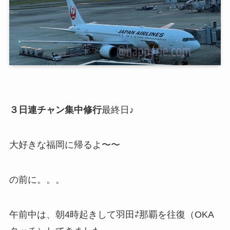
３日連チャン集中修行
最終日♪
大好きな福岡に帰るよ〜〜
の前に。。。
午前中は、朝4時起きして羽田⇄那覇を往復（OKA