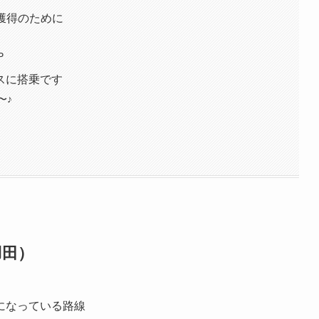
獲得のために
P
スに搭乗です
〜♪
羽田）
になっている路線