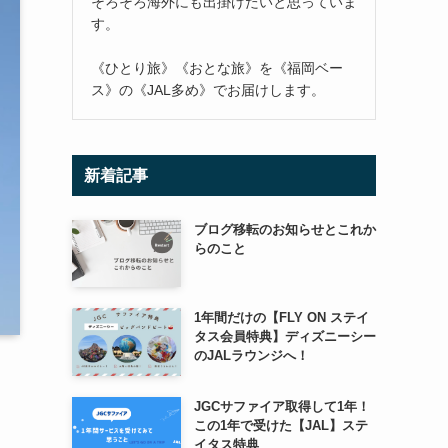
そろそろ海外にも出掛けたいと思っていま
す。
《ひとり旅》《おとな旅》を《福岡ベー
ス》の《JAL多め》でお届けします。
新着記事
ブログ移転のお知らせとこれか
らのこと
1年間だけの【FLY ON ステイ
タス会員特典】ディズニーシー
のJALラウンジへ！
JGCサファイア取得して1年！
この1年で受けた【JAL】ステ
イタス特典