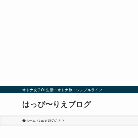
オトナ女子OL生活・オトナ旅・シンプルライフ
はっぴ〜りえブログ
ホーム
travel 旅のこと