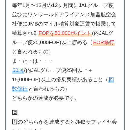
毎年1月〜12月の12ヶ月間にJALグループ便
並びにワンワールドアライアンス加盟航空会
社便にJMBのマイル積算対象運賃で搭乗して
積算される
FOPを50,000ポイント
(内JALグ
ループ便25,000FOP)以上貯める（
FOP修行
と言われるもの）
ま・た・は・・・
50回
(内JALグループ便25回以上＋
15,000FOP)以上の搭乗実績があること（
回
数修行
と言われるもの）
どちらかの達成が必要です。
2️⃣
1️⃣のどちらかを達成するとJMBサファイヤ会