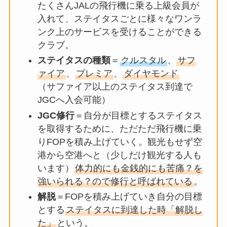
たくさんJALの飛行機に乗る上級会員が
入れて、ステイタスごとに様々なワンラ
ンク上のサービスを受けることができる
クラブ。
ステイタスの種類
＝
クルスタル
、
サフ
ァイア
、
プレミア
、
ダイヤモンド
（サファイア以上のステイタス到達で
JGCへ入会可能）
JGC修行
＝自分が目標とするステイタス
を取得するために、ただただ飛行機に乗
りFOPを積み上げていく。観光もせず空
港から空港へと（少しだけ観光する人も
います）
体力的にも金銭的にも苦痛？を
強いられる？ので修行と呼ばれている
。
解脱
＝FOPを積み上げていき自分の目標
とする
ステイタスに到達した時「解脱し
た」
という。