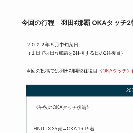
今回の行程 羽田⇄那覇 OKAタッチ2
２０２２年５月中旬某日
（１日で羽田⇆那覇を2往復する日の2往復目）
今回の投稿では羽田⇄那覇2往復目《
OKAタッチ
》
20
《午後のOKAタッチ後編》
HND 13:35発→OKA 16:15着