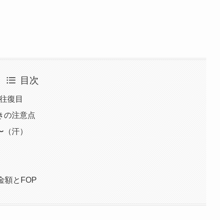
目次
2往復目
きの注意点
〜（汗）
金額とFOP