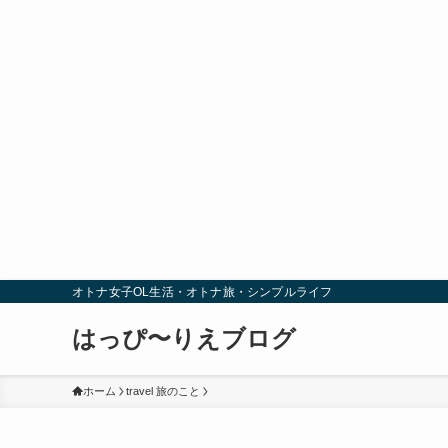
オトナ女子OL生活・オトナ旅・シンプルライフ
はっぴ〜りえブログ
ホーム
travel 旅のこと