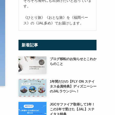
そろそろ海外にも出掛けたいと思っていま
す。
《ひとり旅》《おとな旅》を《福岡ベー
ス》の《JAL多め》でお届けします。
新着記事
ブログ移転のお知らせとこれか
らのこと
1年間だけの【FLY ON ステイ
タス会員特典】ディズニーシー
のJALラウンジへ！
JGCサファイア取得して1年！
この1年で受けた【JAL】ステ
イタス特典