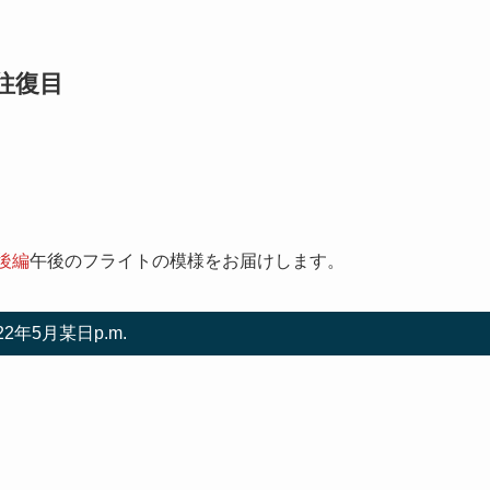
往復目
後編
午後のフライトの模様をお届けします。
22年5月某日p.m.