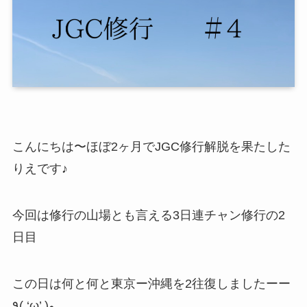
こんにちは〜ほぼ2ヶ月でJGC修行解脱を果たした
りえです♪
今回は修行の山場とも言える3日連チャン修行の2
日目
この日は何と何と東京ー沖縄を2往復しましたーー
٩( ‘ω’ )و