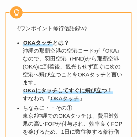
《ワンポイント修行僧語録w》
OKAタッチ
とは？
沖縄の那覇空港の空港コードが『OKA』
なので、羽田空港（HND)から那覇空港
(OKA)に到着後、観光もせず直ぐに次の
空港へ飛び立つことをOKAタッチと言い
ます。
OKAにタッチしてすぐに飛び立つ！
すなわち『
OKAタッチ
』
ちなみに・・その①
東京⇄沖縄でのOKAタッチは、費用対効
果の高いFOPが付与され、効率良くFOP
を稼げるため、1日に数往復する修行僧